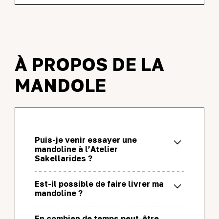
À PROPOS DE LA
MANDOLE
Puis-je venir essayer une
mandoline à l’Atelier
Sakellarides ?
Oui vous pouvez venir essayer une
Est-il possible de faire livrer ma
mandoline dans notre lutherie. Un
mandoline ?
hébergement sur place au coeur de notre
Je m'occupe personnellement de la
parc est disponible si besoin.
En combien de temps peut-être